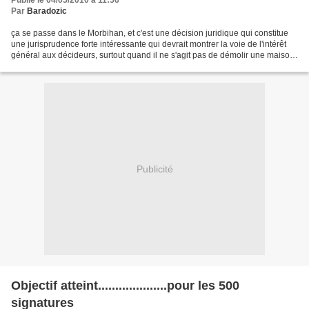
Publié le 04/05/2010 à 11:56
Par
Baradozic
ça se passe dans le Morbihan, et c'est une décision juridique qui constitue
une jurisprudence forte intéressante qui devrait montrer la voie de l'intérêt
général aux décideurs, surtout quand il ne s'agit pas de démolir une maison
mais simplement un mur...
Publicité
Objectif atteint....................pour les 500
signatures