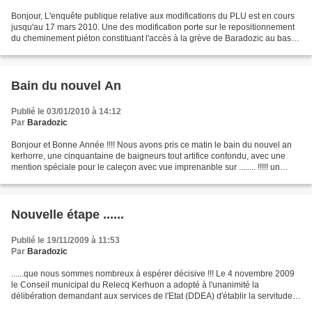
Bonjour, L'enquête publique relative aux modifications du PLU est en cours
jusqu'au 17 mars 2010. Une des modification porte sur le repositionnement
du cheminement piéton constituant l'accès à la grève de Baradozic au bas
de la rue de l'Armorique. Même...
Bain du nouvel An
Publié le 03/01/2010 à 14:12
Par
Baradozic
Bonjour et Bonne Année !!!! Nous avons pris ce matin le bain du nouvel an
kerhorre, une cinquantaine de baigneurs tout artifice confondu, avec une
mention spéciale pour le caleçon avec vue imprenanble sur ........ !!!!! un
merci aussi au coach sportif...
Nouvelle étape ......
Publié le 19/11/2009 à 11:53
Par
Baradozic
......que nous sommes nombreux à espérer décisive !!! Le 4 novembre 2009
le Conseil municipal du Relecq Kerhuon a adopté à l'unanimité la
délibération demandant aux services de l'Etat (DDEA) d'établir la servitude
le long du littoral afin d'assurer sa...